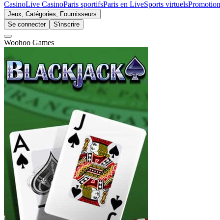
Casino
Live Casino
Paris sportifs
Paris en Live
Sports virtuels
Promotion
Jeux, Catégories, Fournisseurs
Se connecter
S'inscrire
Woohoo Games